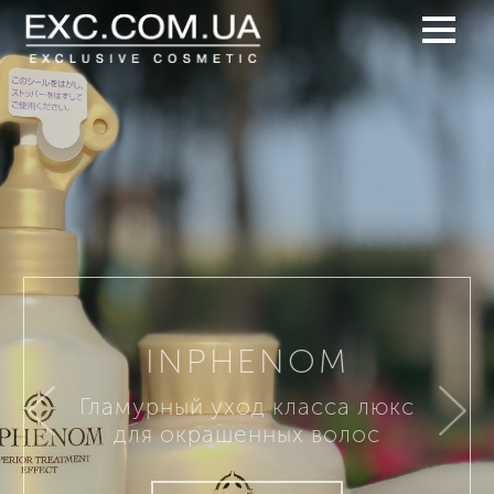
INPHENOM
Гламурный уход класса люкс
для окрашенных волос