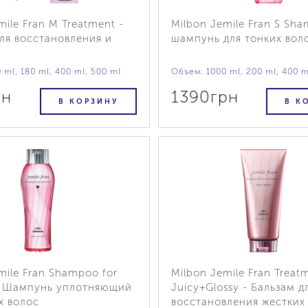
mile Fran M Treatment -
Milbon Jemile Fran S Sh
ля восстановления и
шампунь для тонких вол
 ml, 180 ml, 400 ml, 500 ml
Объем: 1000 ml, 200 ml, 400 m
рн
1390грн
В КОРЗИНУ
В К
mile Fran Shampoo for
Milbon Jemile Fran Treat
 - Шампунь уплотняющий
Juicy+Glossy - Бальзам д
х волос
восстановления жестких