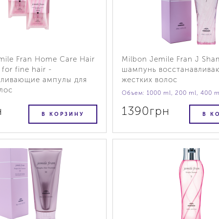
mile Fran Home Care Hair
Milbon Jemile Fran J Sh
for fine hair -
шампунь восстанавлива
вливающие ампулы для
жестких волос
лос
Объем: 1000 ml, 200 ml, 400 m
н
1390грн
В КОРЗИНУ
В К