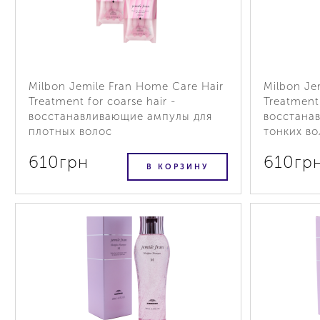
Milbon Jemile Fran Home Care Hair
Milbon Je
Treatment for coarse hair -
Treatment 
восстанавливающие ампулы для
восстана
плотных волос
тонких во
610грн
610гр
В КОРЗИНУ