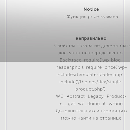
Notice
: Функция price вызвана
неправильно
. Свойства товара не должны быт
доступны непосредственно.
Backtrace: require('wp-blog-
header.php'), require_once('wp-
includes/template-loader.php'),
include('/themes/dev/single-
product.php'),
WC_Abstract_Legacy_Product-
>__get, wc_doing_it_wrong
Дополнительную информацию
можно найти на странице