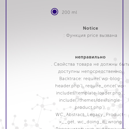
200 ml
Notice
: Функция price вызвана
неправильно
. Свойства товара не должны быт
доступны непосредственно.
Backtrace: require('wp-blog-
header.php'), require_once('wp-
includes/template-loader.php'),
include('/themes/dev/single-
product.php'),
WC_Abstract_Legacy_Product-
>__get, wc_doing_it_wrong
Дополнительную информацию