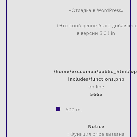
«Отладка в WordPress»
. (Это сообщение было добавлен
в версии 3.0.) in
/home/exccomua/public_html/wp
includes/functions.php
on line
5665
500 ml
Notice
: Функция price вызвана